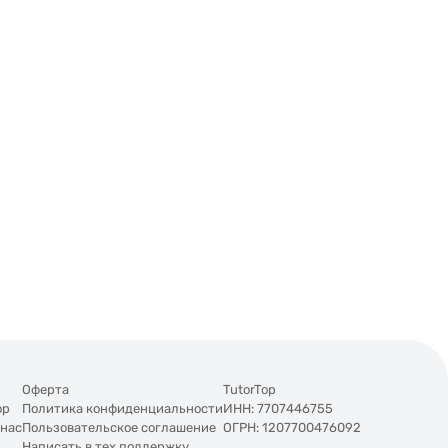
Оферта
TutorTop
op
Политика конфиденциальности
ИНН: 7707446755
 нас
Пользовательское соглашение
ОГРН: 1207700476092
Написать в тех.поддержку