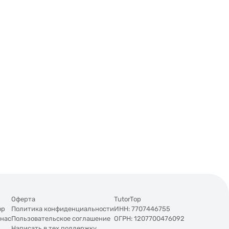
Оферта
TutorTop
op
Политика конфиденциальности
ИНН: 7707446755
 нас
Пользовательское соглашение
ОГРН: 1207700476092
Написать в тех.поддержку