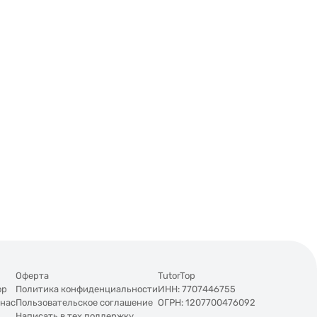
Оферта
TutorTop
op
Политика конфиденциальности
ИНН: 7707446755
 нас
Пользовательское соглашение
ОГРН: 1207700476092
Написать в тех.поддержку