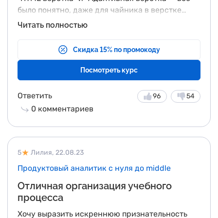
было понятно, даже для чайника в верстке
сайтов. Благодарю Владимира Языкова за
Читать полностью
понятные видео и Анну Русяеву за интересные
вебинары. Немного не хватило информации в
Скидка 15% по промокоду
модуле о конструкторе Tilda, но даже то, что
было рассказано, пригодилось. В общем,
Посмотреть курс
довольна полученными знаниями!
Ответить
96
54
0
комментариев
5
Лилия,
22.08.23
Продуктовый аналитик с нуля до middle
Отличная организация учебного
процесса
Хочу выразить искреннюю признательность