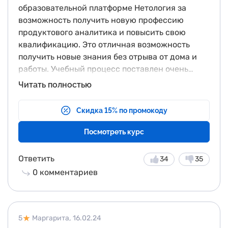
образовательной платформе Нетология за
возможность получить новую профессию
продуктового аналитика и повысить свою
квалификацию. Это отличная возможность
получить новые знания без отрыва от дома и
работы. Учебный процесс поставлен очень
грамотно, блоки лекций и дополнительные
Читать полностью
материалы содержат ответы на все вопросы
последующего тестирования. Хочется отметить
Скидка 15% по промокоду
профессионализм преподавателей и
экспертов. Особая благодарность куратору за
Посмотреть курс
быстрые ответы на все возникающие в
процессе вопросы, а также за подробную
Ответить
34
35
обратную связь экспертов и преподавателей. У
0
комментариев
меня возникло ощущение, что я занимаюсь на
индивидуальных курсах! Все знания,
полученные в рамках этой профессии, будут
использованы мной для осуществления
5
Маргарита,
16.02.24
профессиональной деятельности.