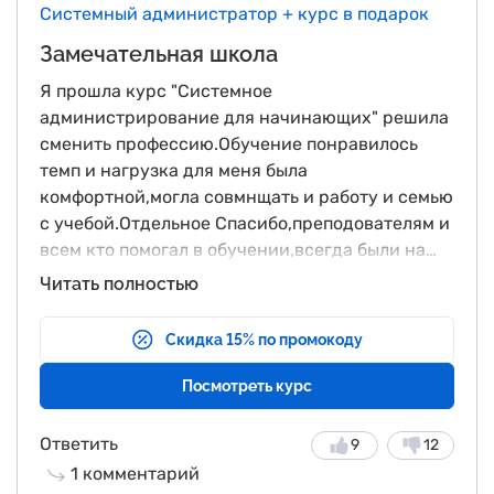
Системный администратор + курс в подарок
Замечательная школа
Я прошла курс "Системное
администрирование для начинающих" решила
сменить профессию.Обучение понравилось
темп и нагрузка для меня была
комфортной,могла совмнщать и работу и семью
с учебой.Отдельное Спасибо,преподователям и
всем кто помогал в обучении,всегда были на
связи и помогали во всем.Программа обучения
Читать полностью
по сложности комфортная лично для меня.Мне
все понравилось.Прошла бы я еще какое то
Скидка 15% по промокоду
обучение в этой школе?Да, прошла бы и очень
советую другим,особенно новичкам. Для меня
Посмотреть курс
как новичка все очень доступно обьясняли.Еще
раз спасибо всем кто принимал участие в
Ответить
9
12
нашем обучении.
1
комментарий