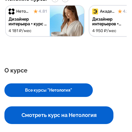
Нетология
4.81
Академия Эдюсон
4.91
Дизайнер
Дизайнер
интерьера + курс в
интерьеров +
подарок
библиотеки
4 181 ₽/мес
4 950 ₽/мес
поставщиков,
материалов и
шаблонов в
подарок
О курсе
Все курсы "Нетология"
Смотреть курс на Нетология