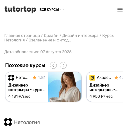
ВСЕ КУРСЫ
Главная страница
/
Дизайн
/
Дизайн интерьера
/
Курсы
Нетология
/
Озеленение и фитодизайн
Дата обновления:
07 Августа 2026
Похожие курсы
Нетология
4.81
Академия Эдюсон
4.91
Дизайнер
Дизайнер
интерьера + курс в
интерьеров +
подарок
библиотеки
4 181 ₽/мес
4 950 ₽/мес
поставщиков,
материалов и
шаблонов в
подарок
Нетология