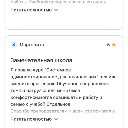
работы. Учебный процесс поставлен очень
грамотно, блоки лекций и дополнительные
Читать полностью
материалы содержат ответы на все вопросы
последующего тестирования. Хочется
отметить профессионализм преподавателей и
экспертов. Особая благодарность куратору за
быстрые ответы на все возникающие в
★
Маргарита
5
процессе вопросы, а также за подробную
обратную связь экспертов и преподавателей. У
Замечательная школа
меня возникло ощущение, что я занимаюсь на
Я прошла курс "Системное
индивидуальных курсах! Все знания,
администрирование для начинающих" решила
полученные в рамках этой профессии, будут
сменить профессию.Обучение понравилось
использованы мной для осуществления
темп и нагрузка для меня была
профессиональной деятельности.
комфортной,могла совмнщать и работу и
семью с учебой.Отдельное
Спасибо,преподователям и всем кто помогал в
обучении,всегда были на связи и помогали во
Читать полностью
всем.Программа обучения по сложности