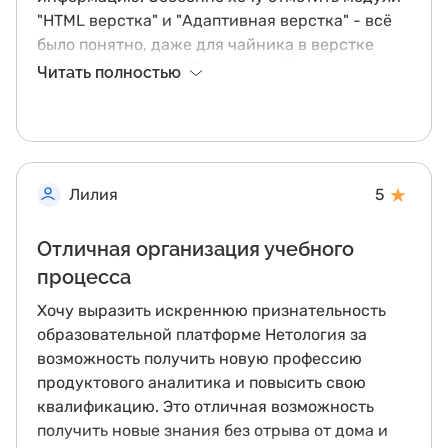
"HTML верстка" и "Адаптивная верстка" - всё
было понятно, даже для чайника в верстке
сайтов. Благодарю Владимира Языкова за
Читать полностью
понятные видео и Анну Русяеву за интересные
вебинары. Немного не хватило информации в
модуле о конструкторе Tilda, но даже то, что
было рассказано, пригодилось. В общем,
довольна полученными знаниями!
★
Лилия
5
Отличная организация учебного
процесса
Хочу выразить искреннюю признательность
образовательной платформе Нетология за
возможность получить новую профессию
продуктового аналитика и повысить свою
квалификацию. Это отличная возможность
получить новые знания без отрыва от дома и