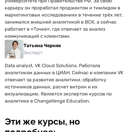
университете при Правительстве РФ. За свою
помощи не ждите.<br> И трудоустройства тоже, потому
карьеру он проработал проджектом и тимлидом в
что джуны в этой теме никому не нужны.<br> <br> Я бы
поставил оценку 3, потому что эрудицию в тематике
маркетинговых исследованиях в течение трёх лет,
машинного обучения курс хорошо поднимает.<br> Но, с
занимался внешней аналитикой в ВСК, а сейчас
учетом накрученных положительных отзывов,
придется ставить 1.
работает в «Точке», где отвечает за анализ
коммуникаций с клиентами.
Татьяна Черняк
Эксперт
Data analyst, VK Cloud Solutions. Работала
аналитиком данных в ЦИАН. Сейчас в компании VK
отвечает за развитие аналитики, обработку
источников данных, расчет витрин и их
визуализацию. Является экспертом курсов по
аналитике в Changellenge Education.
Эти же курсы, но