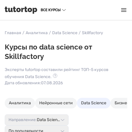
ВСЕ КУРСЫ
Главная
/
Аналитика
/
Data Science
/
Skillfactory
Курсы по data science от
Skillfactory
Эксперты tutortop составили рейтинг ТОП-5 курсов
обучения Data Science.
Дата обновления:
07.08.2026
Аналитика
Нейронные сети
Data Science
Бизнес-
Направление:
Data Science
По популярности