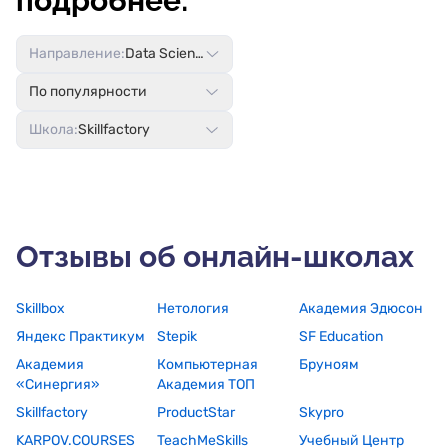
подробнее:
Направление:
Data Science
По популярности
Школа:
Skillfactory
Отзывы об онлайн-школах
Skillbox
Нетология
Академия Эдюсон
Яндекс Практикум
Stepik
SF Education
Академия
Компьютерная
Бруноям
«Синергия»
Академия ТОП
Skillfactory
ProductStar
Skypro
KARPOV.COURSES
TeachMeSkills
Учебный Центр