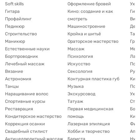
Soft skills
Оформление бровей
Уход
Гитара
Кино: создание и как
Гипн
Профайлинг
смотреть
Виз
Педикюр
Машиностроение
Дет
Строительство
Кройка и шитьё
Таро
Маникюр
Ораторское мастерство
Гри
Естественные науки
Массаж
Мед
Бортпроводник
Психология
Лам
Лечебный массаж
Искусство
Подг
Вязание
Сексология
Рун
Астрономия
Контурная пластика губ
Кин
Танцы
Музыка
Под
Наращивание волос
Экскурсовод
Уход
Спортивные курсы
Татуаж
Сти
Реставрация
Первая медицинская
Борь
Кондитерское мастерство
помощь
Киб
Коррекция осанки
Лазерная эпиляция
Фина
Свадебный стилист
Хобби и творчество
Апп
Антицеллюлитный массаж
Бариста
Нут