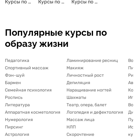
Курсы по актёрскому мастерству с трудоустройством
Курсы по актёрскому мастерству с сертификатом
Курсы по актёрскому мастерству для детей
Популярные курсы по
образу жизни
Педагогика
Ламинирование ресниц
Вок
Спортивный массаж
Макияж
Пись
Фэн-шуй
Личностный рост
Рис
Бармен
Депиляция
Авто
Семейная психология
Наращивание ногтей
Кос
Роспись
Шахматы
Игра
Литература
Театр, опера, балет
Восп
Аппаратная косметология
Логопедия и дефектология
Дие
Нумерология
Массаж лица
Пуб
Пирсинг
НЛП
Исто
Астрология
Скорочтение
куль