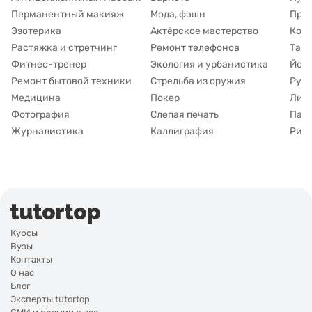
Перманентный макияж
Мода, фэшн
При
Эзотерика
Актёрское мастерство
Коу
Растяжка и стретчинг
Ремонт телефонов
Тату
Фитнес-тренер
Экология и урбанистика
Йога
Ремонт бытовой техники
Стрельба из оружия
Рук
Медицина
Покер
Лим
Фотография
Слепая печать
Пар
Журналистика
Каллиграфия
Рисо
Курсы
Вузы
Контакты
О нас
Блог
Эксперты tutortop