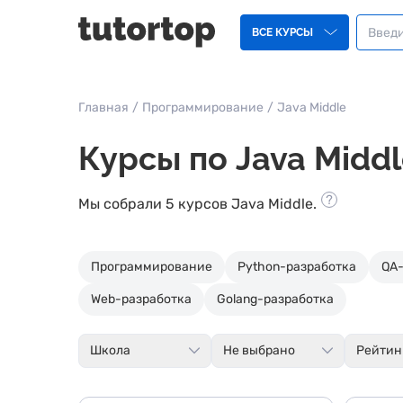
ВСЕ КУРСЫ
Главная
/
Программирование
/
Java Middle
Курсы по Java Midd
Мы собрали 5 курсов Java Middle.
Программирование
Python-разработка
QA
Web-разработка
Golang-разработка
Школа
Не выбрано
Рейтин