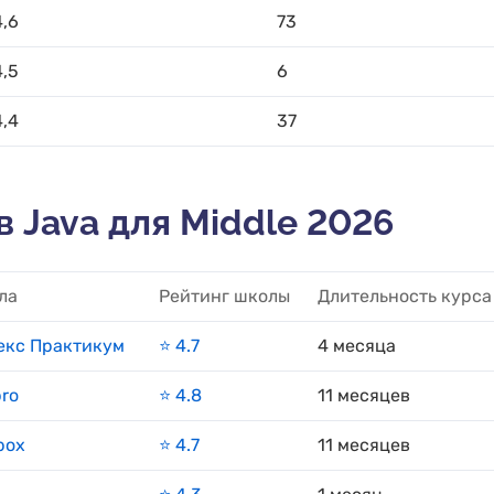
4,6
73
4,5
6
4,4
37
 Java для Middle 2026
ла
Рейтинг школы
Длительность курса
екс Практикум
⭐️ 4.7
4 месяца
ro
⭐️ 4.8
11 месяцев
lbox
⭐️ 4.7
11 месяцев