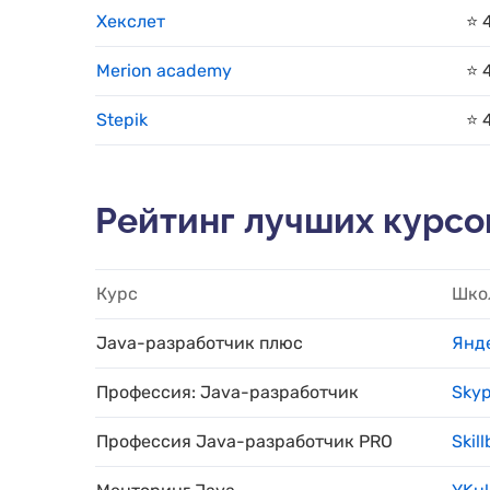
Хекслет
⭐️ 
Merion academy
⭐️ 
Stepik
⭐️ 
Рейтинг лучших курсов
Курс
Шко
Java-разработчик плюс
Янд
Профессия: Java-разработчик
Skyp
Профессия Java-разработчик PRO
Skil