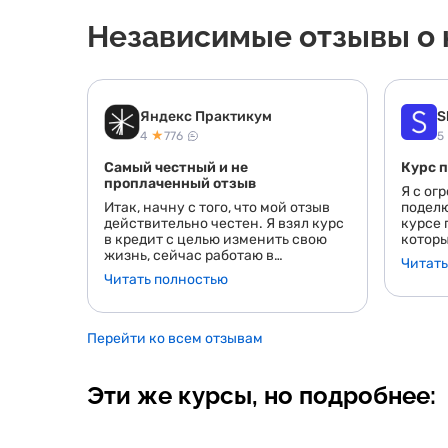
Независимые отзывы о к
Яндекс Практикум
S
★
4
776
5
Самый честный и не
Курс п
проплаченный отзыв
Я с ог
Итак, начну с того, что мой отзыв
поделю
действительно честен. Я взял курс
курсе 
в кредит с целью изменить свою
которы
жизнь, сейчас работаю в
курс о
Читать
оформлении проектной и рабочей
интере
Читать полностью
документации для строительства и
откры
сдачи объектов (если очень
в мир 
коротко и понятным +- языком).
первых
Зарплата у меня небольшая, едва
профес
Перейти ко всем отзывам
хватает, чтобы сводить концы с
Они от
концами. Итак, надеюсь сомнения
матери
о нетрезвости моего мнения о
интере
Эти же курсы, но подробнее:
данной платформе отпали. Я не
понрав
буду запинаться про
сложны
структурированность информации,
разлож
объем, так как вообще не понимаю
лишних