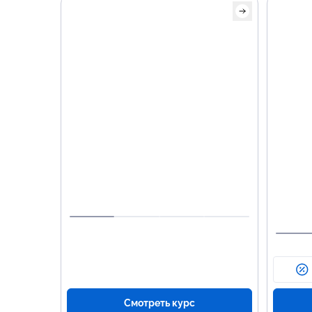
Осно
про
Java
прод
Алго
данн
Рабо
Испо
Boot.
Смотреть курс