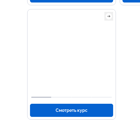
Осно
про
Осно
Java
Объе
прог
Рабо
Разр
Смотреть курс