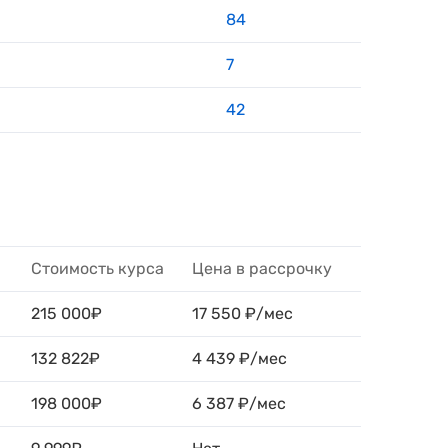
84
7
42
Стоимость курса
Цена в рассрочку
215 000₽
17 550 ₽/мес
132 822₽
4 439 ₽/мес
198 000₽
6 387 ₽/мес