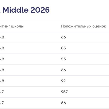
 Middle 2026
йтинг школы
Положительных оценок
4,8
66
4,8
85
4,8
53
4,8
66
4,8
92
4,7
957
4,7
66