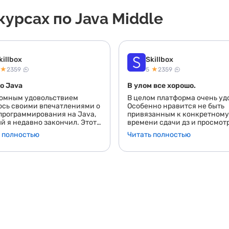
урсах по Java Middle
killbox
Skillbox
★
★
2359
5
2359
о Java
В улом все хорошо.
ромным удовольствием
В целом платформа очень уд
сь своими впечатлениями о
Особенно нравится не быть
программирования на Java,
привязанным к конкретному
й я недавно закончил. Этот
времени сдачи дз и просмот
казался для меня
видео. Материал изложен в
 полностью
Читать полностью
сным и стал настоящим
понятно. ДЗ проверяют быст
тием и полным погружением
есть опыт на других платфор
Java-разработки.<br> Во-
где домашку могут месяц
, хочется отметить
проверять.<br /> Есть один 
сионализм преподавателей.
который напрягает, но може
лично структурировали
так и должно быть. При реш
ал, подача была доступной и
заданий приходиться перер
сной. Особенно мне
пол интернета что бы понять
ился подход к объяснению
сделать дз. Было бы пр кольн
х концепций: все было
бы все материалы находилис
ено по полочкам, без
уроке, пусть и ссылками на
 технических терминов, что
внешние ресурсы.