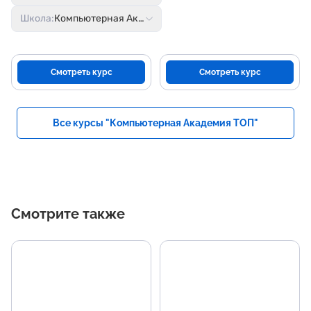
Школа:
Компьютерная Академия ТОП
Смотреть курс
Смотреть курс
Все курсы "Компьютерная Академия ТОП"
Смотрите также
Основные темы
Н
программы
р
Изучение языка Python и
Уве