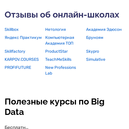
Отзывы об онлайн-школах
Skillbox
Нетология
Академия Эдюсон
Яндекс Практикум
Компьютерная
Бруноям
Академия ТОП
Skillfactory
ProductStar
Skypro
KARPOV.COURSES
TeachMeSkills
Simulative
PROFIFUTURE
New Professions
Lab
Полезные курсы по Big
Data
Бесплатные курсы по Big Data