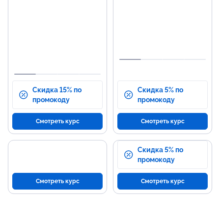
аналитических библиотек.
ана
Освоение SQL и
Зна
математических основ для
мет
анализа данных.
Опы
Машинное обучение и основы
маш
нейросетей.
ней
Работа с большими данными и
Спо
нейросетями.
ана
Скидка 15% по
Скидка 5% по
промокоду
промокоду
Смотреть курс
Смотреть курс
Скидка 5% по
промокоду
Смотреть курс
Смотреть курс