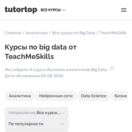
ВСЕ КУРСЫ
Главная
/
Аналитика
/
Все курсы по Big Data
/
TeachMeSkills
Курсы по big data от
TeachMeSkills
Мы собрали 4 курса обучения аналитиков Big Data.
Дата обновления:
05.08.2026
Аналитика
Нейронные сети
Data Science
Бизнес-
Направление:
Все курсы по Big Data
По популярности