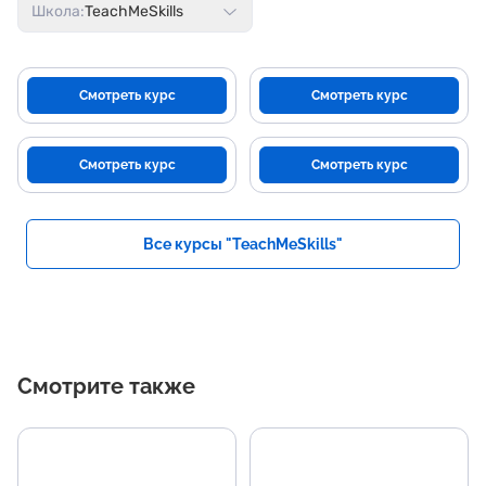
Школа:
TeachMeSkills
Смотреть курс
Смотреть курс
Смотреть курс
Смотреть курс
Все курсы "TeachMeSkills"
Смотрите также
Основные темы
Н