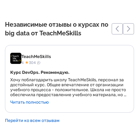
Независимые отзывы о курсах по
big data от TeachMeSkills
TeachMeSkills
★
4
304
Курс DevOps. Рекомендую.
Хочу поблагодарить школу TeachMeSkiils, персонал за
достойный курс. Общее впечатление от организации
учебного процесса - положительное. Школа не просто
обеспечила предоставление учебного материала, но и
предоставила доступ к рынку вакансий. Отдельное
Читать полностью
спасибо за материал по созданию CV и заполнению
профиля на LidkedIn. По моему мнению, большая
заслуга и удача в выборе преподавателя после замены.
Первые занятия были чисто теоретическими и весьма
Перейти ко всем отзывам
скучными. Возможно это мое субъективное мнение
исходя из первых 6 лекций. Новому преподавателю
Сергею Сухинину удалось сделать занятия не такими