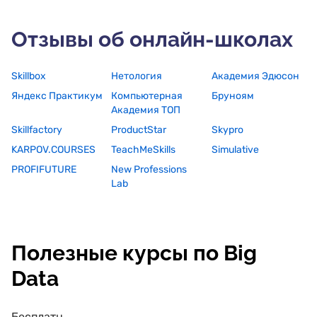
Отзывы об онлайн-школах
Skillbox
Нетология
Академия Эдюсон
Яндекс Практикум
Компьютерная
Бруноям
Академия ТОП
Skillfactory
ProductStar
Skypro
KARPOV.COURSES
TeachMeSkills
Simulative
PROFIFUTURE
New Professions
Lab
Полезные курсы по Big
Data
Бесплатные курсы по Big Data