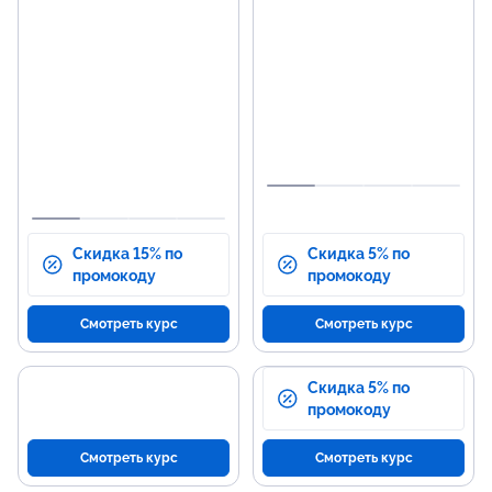
программы
р
Изучение языка Python и
Уве
аналитических библиотек.
ана
Освоение SQL и
Зна
математических основ для
мет
анализа данных.
Опы
Машинное обучение и основы
маш
нейросетей.
ней
Работа с большими данными и
Спо
нейросетями.
ана
Скидка 15% по
Скидка 5% по
промокоду
промокоду
Смотреть курс
Смотреть курс
Скидка 5% по
промокоду
Смотреть курс
Смотреть курс