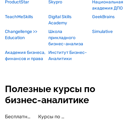
ProductStar
Skypro
Национальная
академия ДПО
TeachMeSkills
Digital Skills
GeekBrains
Academy
Changellenge >>
Школа
Simulative
Education
прикладного
бизнес-анализа
Академия бизнеса,
Институт Бизнес-
финансов и права
Аналитики
Полезные курсы по
бизнес-аналитике
Бесплатные курсы по бизнес-аналитике
Курсы по бизнес-аналитике с трудоустройством