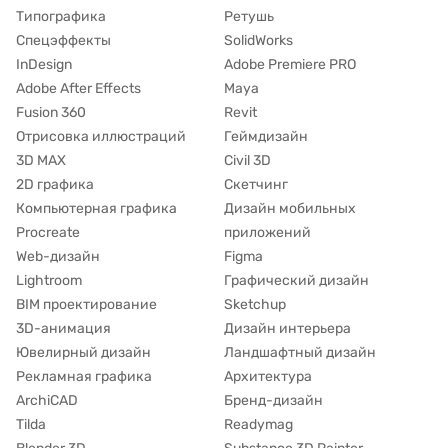
Типографика
Ретушь
Спецэффекты
SolidWorks
InDesign
Adobe Premiere PRO
Adobe After Effects
Maya
Fusion 360
Revit
Отрисовка иллюстраций
Геймдизайн
3D MAX
Civil 3D
2D графика
Скетчинг
Компьютерная графика
Дизайн мобильных
Procreate
приложений
Web-дизайн
Figma
Lightroom
Графический дизайн
BIM проектирование
Sketchup
3D-анимация
Дизайн интерьера
Ювелирный дизайн
Ландшафтный дизайн
Рекламная графика
Архитектура
ArchiCAD
Бренд-дизайн
Tilda
Readymag