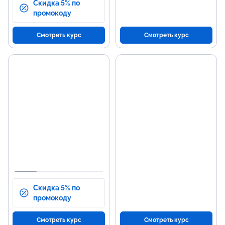
Скидка 5% по
промокоду
Смотреть курс
Смотреть курс
Основные темы
Н
программы
р
Создание фирменного стиля:
Раз
логотипы, брендинг, креативы,
бре
презентации, упаковки, мерч.
Соз
Работа с различными
мер
графическими инструментами
Вла
и программами.
гра
Разработка визуальных
концепций и их реализация.
Скидка 5% по
промокоду
Смотреть курс
Смотреть курс