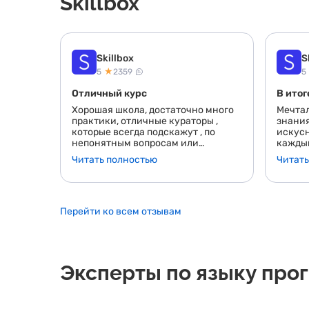
Skillbox
Skillbox
S
★
5
2359
5
Отличный курс
В итог
Хорошая школа, достаточно много
Мечтал
практики, отличные кураторы ,
знания
которые всегда подскажут , по
искусн
непонятным вопросам или
кажды
посоветуют какую литературу
всё оч
Читать полностью
Читать
почитать, + интересный
безусл
внутренний форум , где тоже
практи
можно почерпнуть много
мало с
информации :)
что мы
несвяз
Перейти ко всем отзывам
действ
индуст
момент
которо
Python
Эксперты по языку про
просто
подход
спектр
меня о