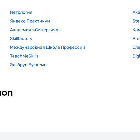
Нетология
Ак
Яндекс Практикум
Ste
Академия «Синергия»
Ко
Skillfactory
Pro
Международная Школа Профессий
Сл
TeachMeSkills
Dig
Эльбрус Буткемп
hon