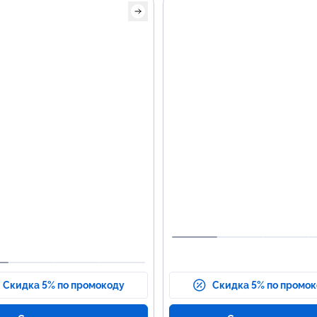
Основные темы
программы
Основы программирования
Python.
Создание веб-приложений
использованием Django и F
Работа с базами данных:
PostgreSQL, MySQL.
Тестирование и деплой
приложений.
Скидка 5% по промокоду
Скидка 5% по промо