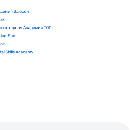
адемия Эдюсон
pik
мпьютерная Академия ТОП
ductStar
ёрм
ital Skills Academy