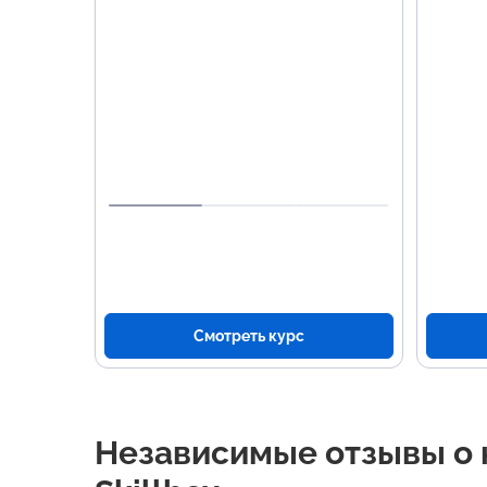
Изуч
Pyth
Реше
бизн
Рабо
Созд
прое
Смотреть курс
Независимые отзывы о 