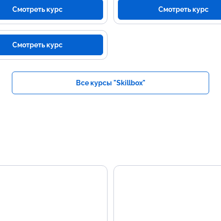
Смотреть курс
Смотреть курс
Смотреть курс
Все курсы "Skillbox"
вные темы
Навыки для резю
граммы
Базовые знания Python.
Опыт решения практических