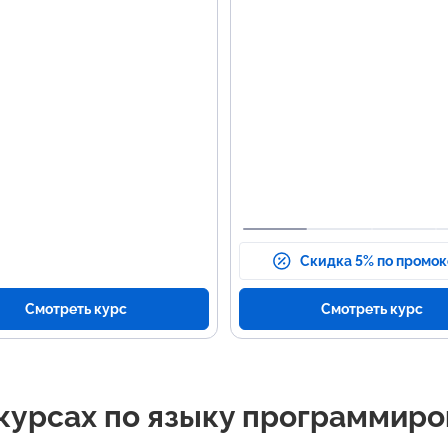
ение базовых концепций
задач.
on.
Навыки работы с данными и их
ние практических задач и
обработкой.
ес-кейсов.
Умение создавать простые
та с файлами и данными.
проекты на Python.
ание аналитических
ктов.
Скидка 5% по промо
Смотреть курс
Смотреть курс
курсах по языку программиро