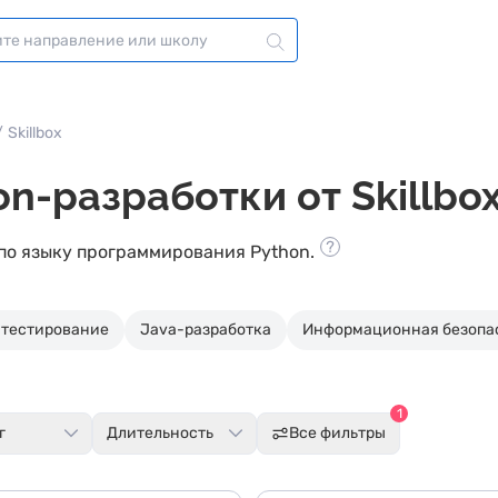
/
Skillbox
n-разработки от Skillbo
 по языку программирования Python.
-тестирование
Java-разработка
Информационная безопа
1
г
Длительность
Все фильтры