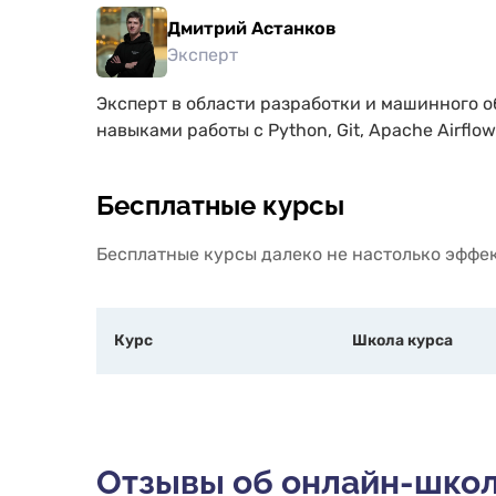
записа
Дмитрий Астанков
Skillb
высоко
Эксперт
затрач
средст
Эксперт в области разработки и машинного о
инвести
друзей
навыками работы с Python, Git, Apache Airfl
програ
Бесплатные курсы
Бесплатные курсы далеко не настолько эффек
Курс
Школа курса
Отзывы об онлайн-шко