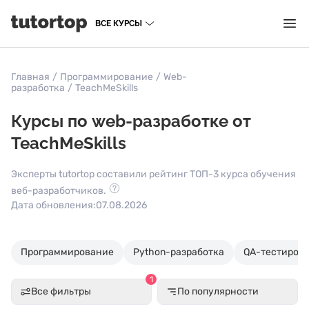
ВСЕ КУРСЫ
Главная
/
Программирование
/
Web-
разработка
/
TeachMeSkills
Курсы по web-разработке от
TeachMeSkills
Эксперты tutortop составили рейтинг ТОП-3 курса обучения
веб-разработчиков.
Дата обновления:
07.08.2026
Программирование
Python-разработка
QA-тестиров
1
Все фильтры
По популярности