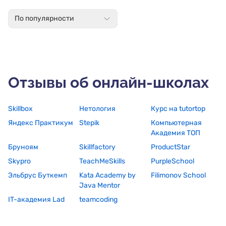
По популярности
Отзывы об онлайн-школах
Skillbox
Нетология
Курс на tutortop
Яндекс Практикум
Stepik
Компьютерная
Академия ТОП
Бруноям
Skillfactory
ProductStar
Skypro
TeachMeSkills
PurpleSchool
Эльбрус Буткемп
Kata Academy by
Filimonov School
Java Mentor
IT-академия Lad
teamcoding