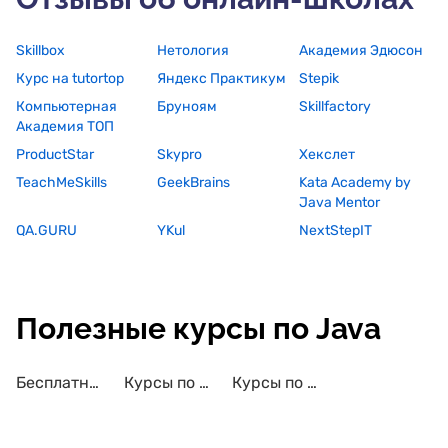
Skillbox
Нетология
Академия Эдюсон
Курс на tutortop
Яндекс Практикум
Stepik
Компьютерная
Бруноям
Skillfactory
Академия ТОП
ProductStar
Skypro
Хекслет
TeachMeSkills
GeekBrains
Kata Academy by
Java Mentor
QA.GURU
YKul
NextStepIT
Полезные курсы по Java
Бесплатные курсы по Java
Курсы по Java с трудоустройством
Курсы по Java с сертификатом