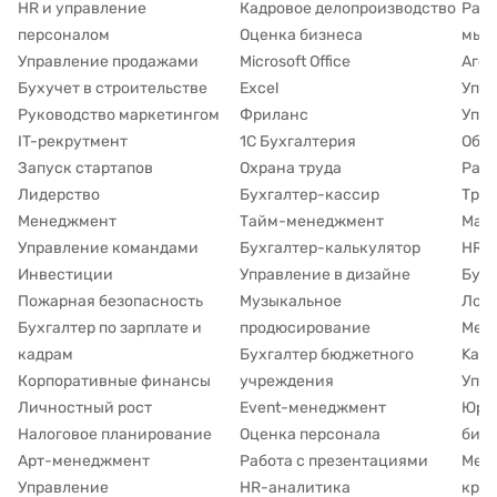
HR и управление
Кадровое делопроизводство
Разв
персоналом
Оценка бизнеса
мыш
Управление продажами
Microsoft Office
Аген
Бухучет в строительстве
Excel
Упра
Руководство маркетингом
Фриланс
Упра
IT-рекрутмент
1С Бухгалтерия
Обуч
Запуск стартапов
Охрана труда
Рабо
Лидерство
Бухгалтер-кассир
Труд
Менеджмент
Тайм-менеджмент
Марк
Управление командами
Бухгалтер-калькулятор
HR д
Инвестиции
Управление в дизайне
Буху
Пожарная безопасность
Музыкальное
Лог
Бухгалтер по зарплате и
продюсирование
Мето
кадрам
Бухгалтер бюджетного
Kanb
Корпоративные финансы
учреждения
Упр
Личностный рост
Event-менеджмент
Юри
Налоговое планирование
Оценка персонала
биз
Арт-менеджмент
Работа с презентациями
Мен
Управление
HR-аналитика
кра