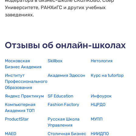
модератора в бизнес-школе СКОЛКОВО, Сбер
Университете, РАНХиГС и других учебных
заведениях.
Отзывы об онлайн-школах
Московская
Skillbox
Нетология
Бизнес Академия
Институт
Академия Эдюсон
Курс на tutortop
Профессионального
Образования
Яндекс Практикум
SF Education
Инфоурок
Компьютерная
Fashion Factory
НЦРДО
Академия ТОП
ProductStar
Русская Школа
МУПП
Управления
MAED
Столичная Бизнес
НИИДПО