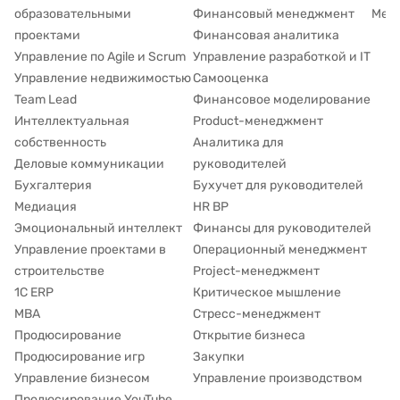
образовательными
Финансовый менеджмент
Мене
проектами
Финансовая аналитика
Управление по Agile и Scrum
Управление разработкой и IT
Управление недвижимостью
Самооценка
Team Lead
Финансовое моделирование
Интеллектуальная
Product-менеджмент
собственность
Аналитика для
Деловые коммуникации
руководителей
Бухгалтерия
Бухучет для руководителей
Медиация
HR BP
Эмоциональный интеллект
Финансы для руководителей
Управление проектами в
Операционный менеджмент
строительстве
Project-менеджмент
1С ERP
Критическое мышление
MBA
Стресс-менеджмент
Продюсирование
Открытие бизнеса
Продюсирование игр
Закупки
Управление бизнесом
Управление производством
Продюсирование YouTube