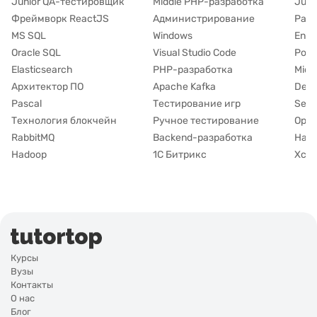
Junior QA-тестировщик
Middle PHP-разработка
Juni
Фреймворк ReactJS
Администрирование
Разр
MS SQL
Windows
Engi
Oracle SQL
Visual Studio Code
Роб
Elasticsearch
PHP-разработка
Midd
Архитектор ПО
Apache Kafka
Delp
Pascal
Тестирование игр
Seni
Технология блокчейн
Ручное тестирование
Open
RabbitMQ
Backend-разработка
Hask
Hadoop
1С Битрикс
Xco
Курсы
Вузы
Контакты
О нас
Блог