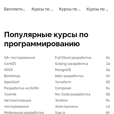
Бесплатные курсы по программированию
Курсы по программированию с трудоустройством
Курсы по программированию с сертификатом
Курсы по программированию для детей
Популярные курсы по
программированию
QA-тестирование
Full Stack разработка
Andr
CentOS
Golang-разработка
Java
APEX
MongoDB
Seni
Bootstrap
Web-разработка
Упра
OpenCart
Terraform
iOS-
Разработка на Kotlin
Composer
Nuxt
Joomla
No-Code разработка
Obje
Автоматизация
Jenkins
Rub
тестирования
Электроника
LibG
Мобильная разработка
Vue.js
Инте