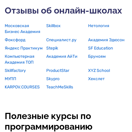
Отзывы об онлайн-школах
Московская
Skillbox
Нетология
Бизнес Академия
Фоксфорд
Специалист.ру
Академия Эдюсон
Яндекс Практикум
Stepik
SF Education
Компьютерная
Академия АйТи
Бруноям
Академия ТОП
Skillfactory
ProductStar
XYZ School
МУПП
Skypro
Хекслет
KARPOV.COURSES
TeachMeSkills
Полезные курсы по
программированию