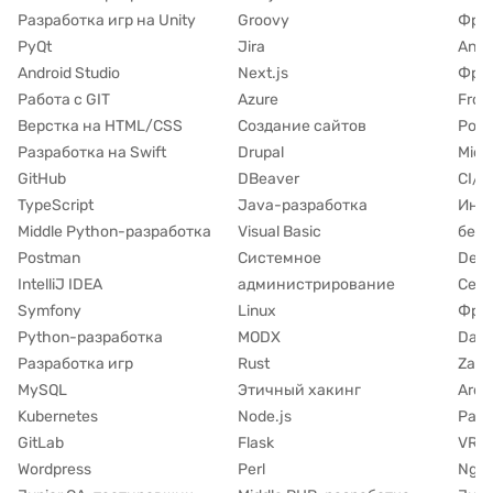
Разработка игр на Unity
Groovy
Фрей
PyQt
Jira
Angu
Android Studio
Next.js
Фрей
Работа с GIT
Azure
Fron
Верстка на HTML/CSS
Создание сайтов
Post
Разработка на Swift
Drupal
Micr
GitHub
DBeaver
CI/C
TypeScript
Java-разработка
Инф
Middle Python-разработка
Visual Basic
безо
Postman
Системное
Dev
IntelliJ IDEA
администрирование
Сет
Symfony
Linux
Фрей
Python-разработка
MODX
Dart
Разработка игр
Rust
Zabb
MySQL
Этичный хакинг
Ardu
Kubernetes
Node.js
Разр
GitLab
Flask
VR/A
Wordpress
Perl
Ngin