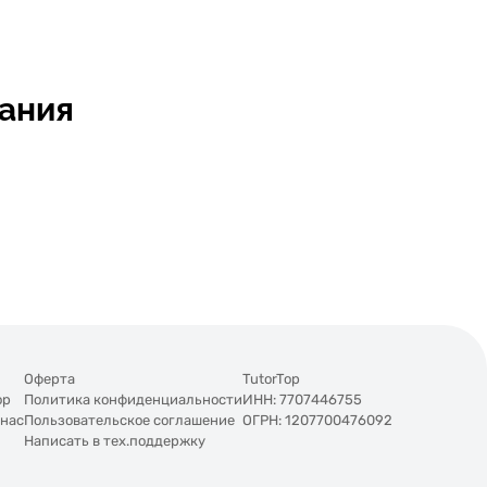
ания
Оферта
TutorTop
op
Политика конфиденциальности
ИНН: 7707446755
 нас
Пользовательское соглашение
ОГРН: 1207700476092
Написать в тех.поддержку