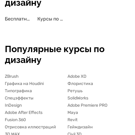
дизайну
Бесплатные курсы по UI/UX-дизайну
Курсы по UI/UX-дизайну с трудоустройством
Популярные курсы по
дизайну
ZBrush
Adobe XD
Графика на Houdini
Флористика
Типографика
Ретушь
Спецэффекты
SolidWorks
InDesign
Adobe Premiere PRO
Adobe After Effects
Maya
Fusion 360
Revit
Отрисовка иллюстраций
Геймдизайн
3D MAX
Civil 3D