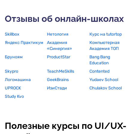
Отзывы об онлайн-школах
Skillbox
Нетология
Курс на tutortop
Яндекс Практикум
Академия
Компьютерная
«Синергия»
Академия ТОП
Бруноям
ProductStar
Bang Bang
Education
Skypro
TeachMeSkills
Contented
Логомашина
GeekBrains
Yudaev School
UPROCK
ИзиСтади
Chulakov School
Study Kvo
Полезные курсы по UI/UX-