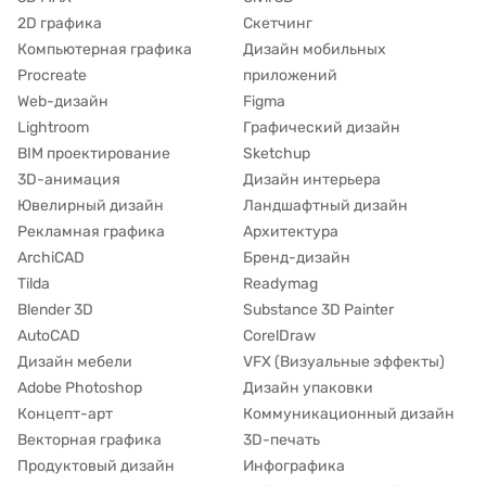
2D графика
Скетчинг
Компьютерная графика
Дизайн мобильных
Procreate
приложений
Web-дизайн
Figma
Lightroom
Графический дизайн
BIM проектирование
Sketchup
3D-анимация
Дизайн интерьера
Ювелирный дизайн
Ландшафтный дизайн
Рекламная графика
Архитектура
ArchiCAD
Бренд-дизайн
Tilda
Readymag
Blender 3D
Substance 3D Painter
AutoCAD
CorelDraw
Дизайн мебели
VFX (Визуальные эффекты)
Adobe Photoshop
Дизайн упаковки
Концепт-арт
Коммуникационный дизайн
Векторная графика
3D-печать
Продуктовый дизайн
Инфографика