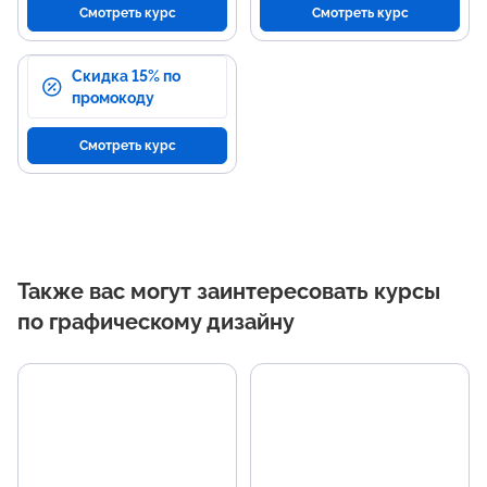
Смотреть курс
Смотреть курс
Скидка 15% по
промокоду
Смотреть курс
Также вас могут заинтересовать курсы
по графическому дизайну
Основные темы
Н
программы
р
Ключевые принципы
Уве
графического дизайна.
инс