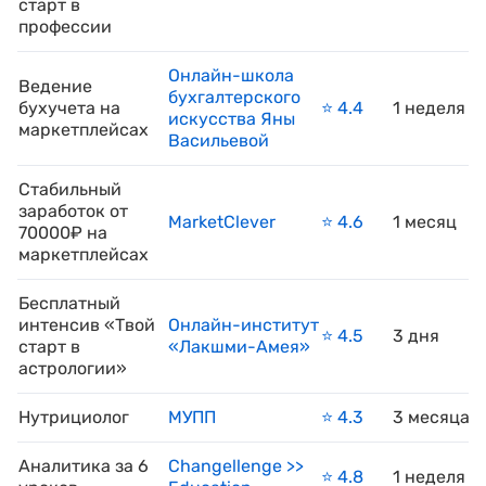
старт в
профессии
Онлайн-школа
Ведение
бухгалтерского
бухучета на
⭐️ 4.4
1 неделя
искусства Яны
маркетплейсах
Васильевой
Стабильный
заработок от
MarketClever
⭐️ 4.6
1 месяц
70000₽ на
маркетплейсах
Бесплатный
интенсив «Твой
Онлайн-институт
⭐️ 4.5
3 дня
старт в
«Лакшми-Амея»
астрологии»
Нутрициолог
МУПП
⭐️ 4.3
3 месяца
Аналитика за 6
Changellenge >>
⭐️ 4.8
1 неделя