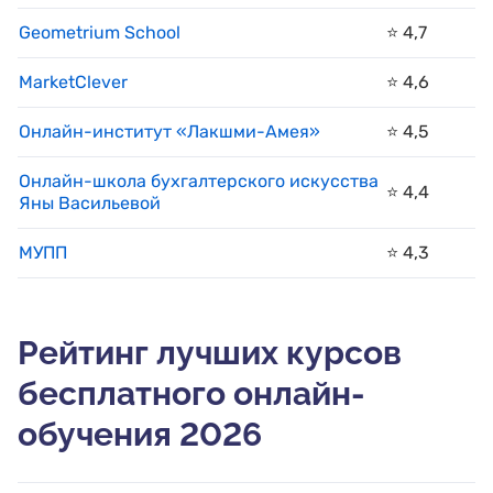
Geometrium School
⭐️ 4,7
MarketClever
⭐️ 4,6
Онлайн-институт «Лакшми-Амея»
⭐️ 4,5
Онлайн-школа бухгалтерского искусства
⭐️ 4,4
Яны Васильевой
МУПП
⭐️ 4,3
1
Рейтинг лучших курсов
бесплатного онлайн-
обучения 2026