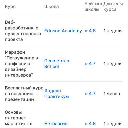
Рейтинг
Длительно
Курс
Школа
школы
курса
Веб-
разработчик: с
Eduson Academy
⭐️ 4.8
1 неделя
нуля до первого
проекта
Марафон
"Погружение в
Geometrium
профессию
⭐️ 4.7
1 неделя
School
дизайнер
интерьеров"
Бесплатный курс
Яндекс
по созданию
⭐️ 4.7
1 месяц
Практикум
презентаций
Основы
интернет-
маркетинга:
Нетология
⭐️ 4.8
1 неделя