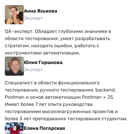
подскажут если нужно. Так же в чатах телеграмм
канала, можно общаться и советоваться со студентами
Анна Яськова
и дежурными кураторами. На обучение у мня уходило
около двух часов в день. После окончания мне
Эксперт
предложили записаться на карьерную консультацию,
на которой меня записали на трех месячные курсы по
QA-эксперт. Обладает глубокими знаниями в
подготовке документов, собеседованию и поиску
работы, все входит в стоимость курсов, доплачивать ни
области тестирования, умеет разрабатывать
чего не нужно. Я в восторге).
стратегии, находить ошибки, работать с
инструментами автоматизации.
Юлия Горшкова
Эксперт
Специалист в области функционального
тестирования, ручного тестирования, backend,
Postman и основ автоматизации Postman + JS.
Имеет более 7 лет опыта руководства
тестированием высоконагруженных проектов и
более 3 лет преподавания тестирования студентам.
Елена Погорская