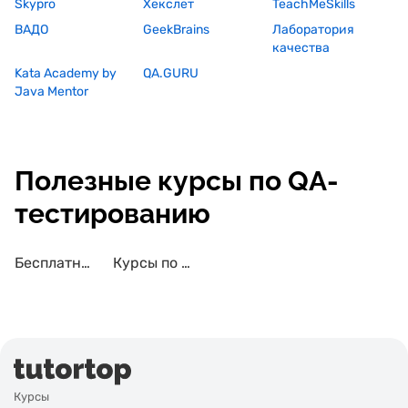
Skypro
Хекслет
TeachMeSkills
ВАДО
GeekBrains
Лаборатория
качества
Kata Academy by
QA.GURU
Java Mentor
Полезные курсы по QA-
тестированию
Бесплатные курсы по QA-тестированию
Курсы по QA-тестированию с трудоустройством
Курсы