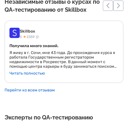
Независимые отзывы о курсах по
QA-тестированию от Skillbox
Skillbox
★
5
2359
Получила много знаний.
Я живу в г. Сочи, мне 43 года. До прохождения курса я
работала Государственным регистратором
недвижимости в Росреестре. В данный момент с
помощью центра карьеры я буду заниматься поиском
работы по новой профессии - инженер по
Читать полностью
тестированию. Решила координально сменить сферу
деятельности, так как меня всегда тянуло в сферу ИТ.
Случайно узнала про профессию тестировщика,
начала изучать информацию о ней в интернете,
Перейти ко всем отзывам
отзывы самих тестировщиков, прочитала книгу
"Тестирование Дот Ком" Романа Савина и захотела
стать тестировщиком. От коллеги по работе узнала о
курсах Skillbox, в которых нашла нужный мне курс. На
курсе узнала большое количество новой информации,
Эксперты по QA-тестированию
много практики. Обучение проходит в комфортном
режиме и с очень интересной подачей, не усвоить
материал просто невозможно. Кураторы всегда