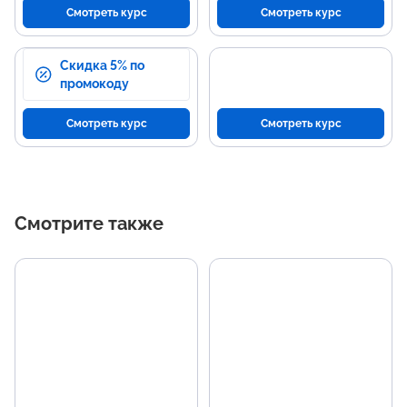
Смотреть курс
Смотреть курс
Скидка 5% по
промокоду
Смотреть курс
Смотреть курс
Смотрите также
Основные темы
Н
программы
р
Маркетинговая воронка и путь
Раз
пользователя.
мар
Постановка бизнес-задач и
Ана
брифинг.
кам
Анализ данных и юнит-
Нас