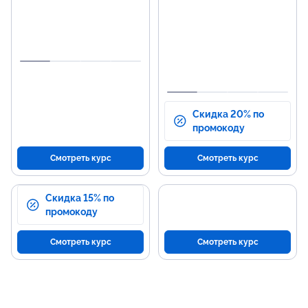
экономика.
рек
сис
Бренд-стратегия и
позиционирование.
Про
цел
Скидка 20% по
промокоду
Смотреть курс
Смотреть курс
Скидка 15% по
промокоду
Смотреть курс
Смотреть курс