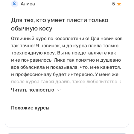
★
Алиса
5
Для тех, кто умеет плести только
обычную косу
Отличный курс по косоплетению! Для новичков
так точно! Я новичок, и до курса плела только
трехпрядную косу. Вы не представляете как
мне понравилось! Лика так понятно и душевно
все объясняла и показывала, что, мне кажется,
и профессионалу будет интересно. У меня же
после курса такой драйв, такое любопытство к
косоплетению: я заразилась любовью к этому
Читать полностью
делу! Это как глоток свежего воздуха -
получила заряд вдохновения! Теперь нужно
Похожие курсы
оттачивать навыки) Спасибо!