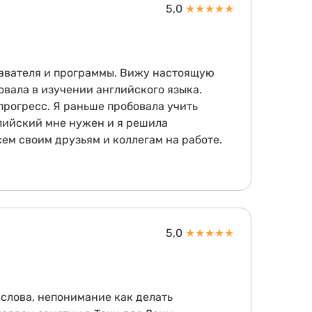
5,0
★
★
★
★
★
одавателя и программы. Вижу настоящую
овала в изучении английского языка.
рогресс. Я раньше пробовала учить
глийский мне нужен и я решила
сем своим друзьям и коллегам на работе.
5,0
★
★
★
★
★
 слова, непонимание как делать