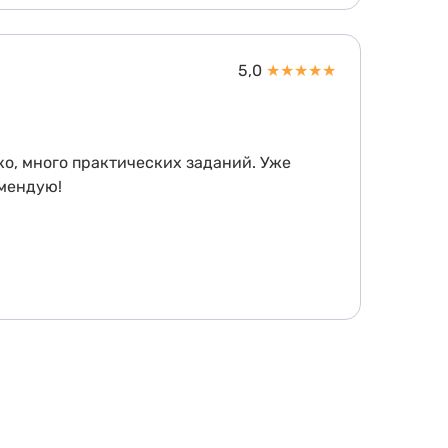
5,0
★
★
★
★
★
ко, много практических заданий. Уже
омендую!