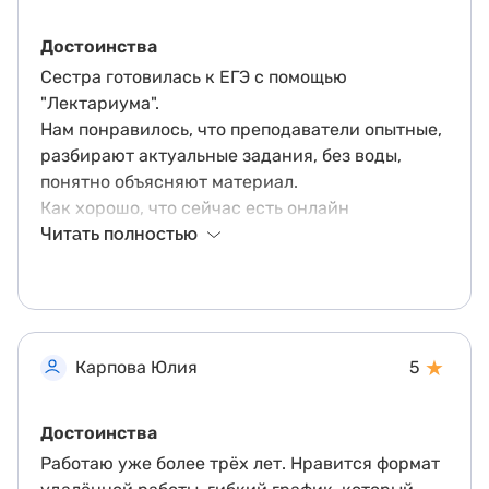
Не пожалела, что начала свою работу в
лектариуме.
Достоинства
Сестра готовилась к ЕГЭ с помощью
"Лектариума".
Нам понравилось, что преподаватели опытные,
разбирают актуальные задания, без воды,
понятно объясняют материал.
Как хорошо, что сейчас есть онлайн
образование, и можно найти для подростка
Читать полностью
удобный формат. Не нужно тратить время на
дорогу.
Мы переживали, что времени до экзамена
оставалось не много, но с данным курсом
сестра успела подготовится.
★
Карпова Юлия
5
Поддержка работает отлично. Решают любые
вопросы.
Достоинства
Недостатки
Работаю уже более трёх лет. Нравится формат
Не обнаружила