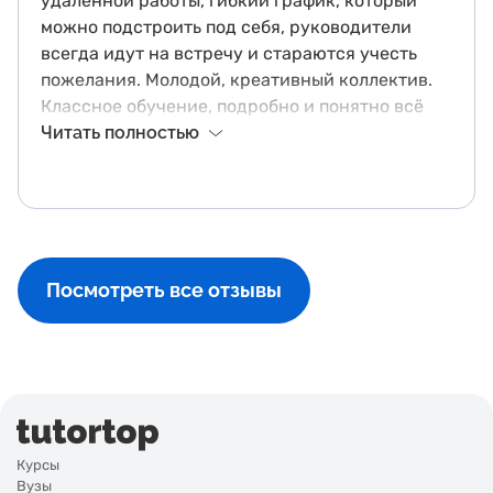
удалённой работы, гибкий график, который
можно подстроить под себя, руководители
всегда идут на встречу и стараются учесть
пожелания. Молодой, креативный коллектив.
Классное обучение, подробно и понятно всё
рассказывают. Легко влиться в рабочие
Читать полностью
процессы. Бывают запары в сезон, но так даже
интересней, день пролетает на одном
дыхании.
Посмотреть все отзывы
Курсы
Вузы