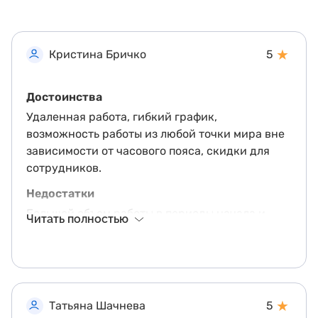
★
Кристина Бричко
5
Достоинства
Удаленная работа, гибкий график,
возможность работы из любой точки мира вне
зависимости от часового пояса, скидки для
сотрудников.
Недостатки
Большой объем работы в периоды начала и
Читать полностью
завершения учебного года.
Другие впечатления
Работаю в "лектариум" уже год. Очень хороший
коллектив. Понимающие, ответственные и
★
Татьяна Шачнева
5
просто классные руководители.