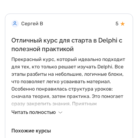
★
Сергей В
5
Отличный курс для старта в Delphi с
полезной практикой
Прекрасный курс, который идеально подходит
для тех, кто только решает изучать Delphi. Все
этапы разбиты на небольшие, логичные блоки,
что позволяет легко усваивать материал.
Особенно понравилась структура уроков:
сначала теория, затем практика. Это помогает
сразу закрепить знания. Приятным
дополнением являются простые и понятные
Читать полностью
примеры, которые ясно демонстрируют, как
применяются те или иные концепты. Однако
Похожие курсы
для более углубленного изучения хотелось бы