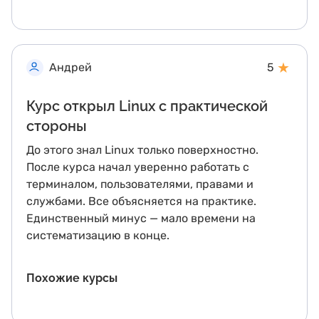
видеть больше разборов реальных, сложных
проектов, с которыми можно столкнуться в
настоящей разработке. Также не хватает более
детального объяснения некоторых аспектов
★
Андрей
5
работы с базами данных. Но в целом, курс дает
очень хорошую базу для начинающих, а
Курс открыл Linux с практической
главное — учит практическим навыкам.
стороны
До этого знал Linux только поверхностно.
После курса начал уверенно работать с
терминалом, пользователями, правами и
службами. Все объясняется на практике.
Единственный минус — мало времени на
систематизацию в конце.
Похожие курсы