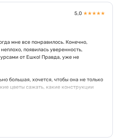
5,0
★
★
★
★
★
огда мне все понравилось. Конечно,
 неплохо, появилась уверенность,
урсами от Ешко! Правда, уже не
но большая, хочется, чтобы она не только
акие цветы сажать, какие конструкции
е на практике использую советы
По рисованию, может быть, или еще
мен не просто сохранила высокое качество
значно советую!