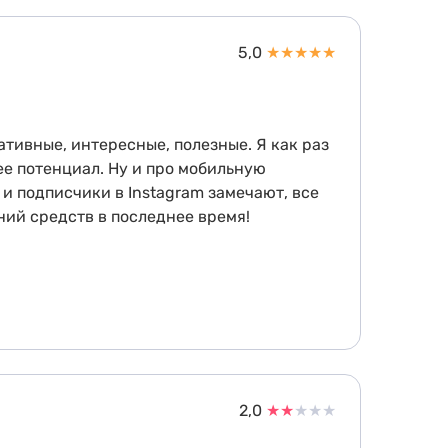
5,0
★
★
★
★
★
тивные, интересные, полезные. Я как раз
ее потенциал. Ну и про мобильную
и подписчики в Instagram замечают, все
ний средств в последнее время!
2,0
★
★
★
★
★