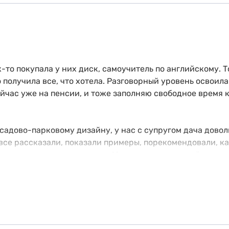
-то покупала у них диск, самоучитель по английскому. Т
о получила все, что хотела. Разговорный уровень освоила
час уже на пенсии, и тоже заполняю свободное время к
адово-парковому дизайну, у нас с супругом дача доволь
 все рассказали, показали примеры, порекомендовали, к
аксимальным результатом. Мне понравилось, сейчас уж
 вполне себе работают!
е думаю пройти какую-нибудь программу, уже для себя. 
В общем, приятно удивлена, что Ешко с тех далеких вре
ом современных требований и технологий. Советую, одно