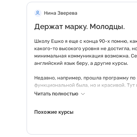
Нина Зверева
Держат марку. Молодцы.
Школу Ешко я еще с конца 90-х помню, как
какого-то высокого уровня не достигла, н
минимальная коммуникация возможна. Сей
английский язык беру, а другие курсы.
Недавно, например, прошла программу по с
функциональной была, но и красивой. Тут
формировать с минимальными тратами и м
Читать полностью
преподавателей и должна сказать, что они
Похожие курсы
Зимой, когда время будет свободное, тож
какую-то, чтобы коротать зимние вечера. 
преподавания, но и улучшила его, с учет