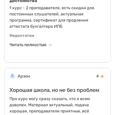
Достоинства
1 курс - 2 преподавателя, есть скидки для
постоянных слушателей, актуальная
программа, сертификат для продления
аттестата бухгалтера ИПБ
Недостатки
для меня нет
Читать полностью
Другие впечатления
Уже не первый год хожу на повышение
квалификации к любимым преподавателям
СТЕКа - Павловой М.А. и Шишковой Н.Н. Очень
★
Арзон
4
удобно, что есть комплексный курс - Новое в
бухучете и налогах, можно сразу закрыть
Хорошая школа, но не без проблем
необходимые 40 часов и сэкономить, потому
что комбинированный курс покупать выгоднее,
Про курс могу сразу сказать, что я всем
чем каждый курс по отдельности. Еще и моя
доволен. Материал актуальный, подача
доп.скидка выпускника действует :) Оба курса
хорошая, преподаватели приятные, всё
мне очень нравятся, каждый год выношу для