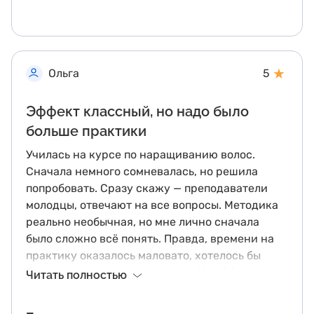
★
Ольга
5
Эффект классный, но надо было
больше практики
Училась на курсе по наращиванию волос.
Сначала немного сомневалась, но решила
попробовать. Сразу скажу — преподаватели
молодцы, отвечают на все вопросы. Методика
реально необычная, но мне лично сначала
было сложно всё понять. Правда, времени на
практику оказалось маловато, хотелось бы
больше позаниматься вживую. Но эффект от
Читать полностью
метода — супер!