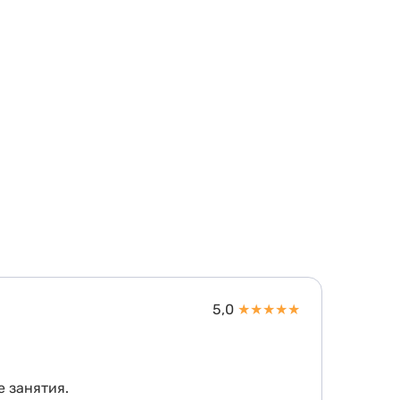
5,0
★
★
★
★
★
 занятия.