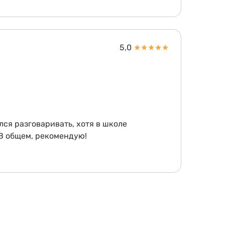
5,0
★
★
★
★
★
лся разговаривать, хотя в школе
 В общем, рекомендую!